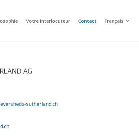
losophie
Votre interlocuteur
Contact
Français
ERLAND AG
eversheds-sutherland.ch
d.ch